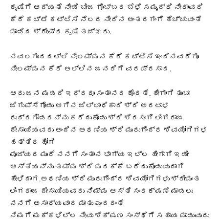
ಕೃಷಿಗೆ ಆದ್ಯತೆ ನೀಡಿ ಬೀಜ ಗೊಬ್ಬರ ಬೆಳೆ ಸಮೃದ್ಧಿ ನೀರಾವರಿ
ಕೆರೆ ಕಟ್ಟೆ ಕಟ್ಟಿಸಿ ನೆಲದ ನೀರಿನ ಅಂತರಗಂಗೆ ಹೆಚ್ಚುವಂತೆ
ಮಾಡಿದ ಶ್ರೇಷ್ಠ ಕೃಷಿ ತಜ್ಞರು.
ನವಲಗುಂದದಲ್ಲಿ ನೀಲಮ್ಮನ ಕೆರೆ ಕಟ್ಟಿಸಿ ಇಂದಿನವರೆಗೂ
ನೀಲಮ್ಮನ ಕೆರೆ ಅಲ್ಲಿನ ಜನರಿಗೆ ವರಪ್ರಸಾದ.
ಆರು ಜನ ಮಡದಿ ಇದ್ದರೂ ಸಂತಾನದ ಕೊರತೆ. ಹೀಗಾಗಿ ತುಂಬಾ
ಜಿಗುಪ್ಸೆಗೊಂಡು ಆಗಿನ ಜಿಲ್ಲಾಧಿಕಾರಿ ಶ್ರಿ ಅರಟಾಳ
ರುದ್ರಗೌಡರನ್ನು ಕರೆದುಕೊಂಡು ಶ್ರಿ ಶಿರಸಂಗಿ ಲಿಂಗರಾಜ
ದೇಸಾಯಿಯವರು ಅಂದಿನ ಅಥಣಿಯ ಶ್ರಿ ಮುರುಗೆಂದ್ರ ಶಿವಯೋಗಿಗಳ
ಹತ್ತಿರ ಹೋಗಿ
ಪೂಜ್ಯರ ಮುಂದೆ ನನಗೆ ಸಂತಾನ ಭಾಗ್ಯ ಇಲ್ಲ ಹೀಗಾಗಿ ಇಡೀ
ಆಸ್ತಿಯನ್ನು ತಮ್ಮ ಶ್ರಿ ಮಠಕ್ಕೆ ಬರೆದುಕೊಡುವುದಾಗಿ
ಹೇಳಿದಾಗ.ಅಥಣಿಯ ಶ್ರಿ ಮುರುಗೆಂದ್ರ ಶಿವಯೋಗಿಗಳು ಶ್ರೀಮಂತ
ಲಿಂಗರಾಜ ದೇಸಾಯಿಯವರು ನಿಮ್ಮ ಆಸ್ತಿ ಸಂರಕ್ಷಣೆ ಮಾಡಲು
ನನಗೆ ಅಸಾಧ್ಯವಾದ ಮಾತು ಎಂದರಂತೆ
ನಿಮಗೆ ಮಕ್ಕಳಿಲ್ಲ ನೀವು ಶಿಕ್ಷಣ ಸಂಸ್ಥೆಗೆ ಸಹಾಯ ಮಾಡುವುದು