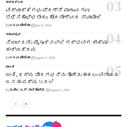
ಕಾರ್ಯಕ್ರಮ
ವಿದ್ಯಾರ್ಥಿಗಳು ಪ್ರಶ್ನೆ ಮಾಡುವ ಗುಣ
ಬೆಳೆಸಿಕೊಳ್ಳಬೇಕು: ಕೋರಣೇಶ್ವರ ಸ್ವಾಮೀಜಿ
By
ಬಸವ ಮೀಡಿಯಾ
July 31, 2026
ಸ್ಪಾಟ್‌ಲೈಟ್
ನಿಜಾಚರಣೆ: ಮೈಸೂರಿನಲ್ಲಿ ಗರ್ಭಲಿಂಗ ದೀಕ್ಷಾ
ಕಾರ್ಯಕ್ರಮ
By
ಬಸವ ಮೀಡಿಯಾ
August 2, 2026
ಚಾವಡಿ
ಜಾತಿ, ಧರ್ಮ ಭೇದಗಳನ್ನು ತೊಡೆದುಹಾಕಲು ಲಿಂಗಾಯತ
ಜನತಾ ಪಕ್ಷ ಬರಲಿ
By
ಸುನೀಲ ಎಸ್. ಸಾಣಿಕೊಪ್ಪ
August 2, 2026