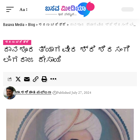
Aa
Basava Media
>
Blog
>
ಶರಣ ಚರಿತ್ರೆ
>
ದಾನಶೂರ ತ್ಯಾಗವೀರ ಶ್ರಿ ಶಿರಸಂಗಿ ಲಿಂಗರಾಜ ದೇಸಾಯಿ
ಶರಣ ಚರಿತ್ರೆ
ದಾನಶೂರ ತ್ಯಾಗವೀರ ಶ್ರಿ ಶಿರಸಂಗಿ
ಲಿಂಗರಾಜ ದೇಸಾಯಿ
ಡಾ. ಶಶಿಕಾಂತ ಪಟ್ಟಣ
Published July 27, 2024