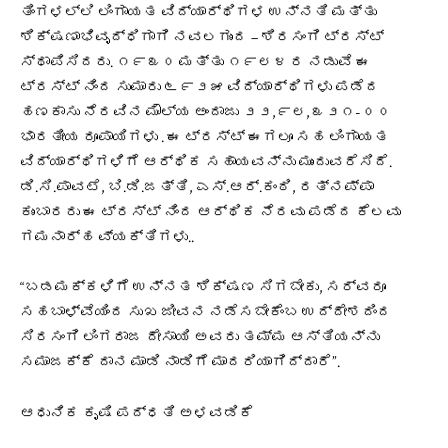
ತಿಂಗಳಲ್ಲಿ ಲಿಂಗಾಯತ ವಿದ್ಯಾರ್ಥಿಗಳ ಉನ್ನತಿ ಮತ್ತು
ಶಿಕ್ಷಣಾಭಿವೃದ್ಧಿಗಾಗಿ ನವಲಗುಂದ – ಶಿರಸಂಗಿ ಟ್ರಸ್ಟ್
ಸ್ಥಾಪಿಸಿದರು. ೧೯೩೦ ಮತ್ತು ೧೯೮೪ ರ ನಡುವೆ ಈ
ಟ್ರಸ್ಟ್ ನಿಂದ ಸುಮಾರು ೬೯೨೫ ವಿದ್ಯಾರ್ಥಿಗಳು ಪಡೆದ
ಹಣಕಾಸು ನೆರವಿನ ಮೌಲ್ಯ ಅಂದಾಜು ೨೨,೯೮,೩೨೧-೦೦
ಭಾರತೀಯ ರೂಪಾಯಿಗಳು . ಈ ಟ್ರಸ್ಟ್ ಈಗಲೂ ಸಹ ಲಿಂಗಾಯತ
ವಿದ್ಯಾರ್ಥಿಗಳಿಗೆ ಆರ್ಥಿಕ ಸಹಾಯವನ್ನು ಮುಂದುವರೆಸಿದೆ.
ಡಿ.ಸಿ.ಪಾವಟೆ, ಬಿ.ಡಿ.ಜತ್ತಿ, ಎಸ್.ಆರ್.ಕಂಠಿ, ರತ್ನಪ್ಪಾ
ಕುಂಬಾರರು ಈ ಟ್ರಸ್ಟ್ ನಿಂದ ಆರ್ಥಿಕ ನೆರವು ಪಡೆದ ಕೆಲವು
ಗಮನಾರ್ಹ ವ್ಯಕ್ತಿಗಳು..
“ಬಡಮಕ್ಕಳಿಗೆ ಉನ್ನತ ಶಿಕ್ಷಣ ಸಿಗಬೇಕು, ಸರ್ವರೂ
ಸಹಬಾಳ್ವೆಯಿಂದ ಸುಖ ಜೀವನ ನಡೆಸಬೇಕೆಂಬ ಉದ್ದೇಶದಿಂದ
ಸಿರಸಂಗಿ ಲಿಂಗರಾಜ ದೇಸಾಯಿ ಅವರು ತಮ್ಮ ಆಸ್ತಿಯನ್ನು
ಸಮಾಜಕ್ಕೆ ದಾನ ಮಾಡಿ ನಾಡಿಗೆ ಮಾದರಿಯಾಗಿದ್ದಾರೆ”.
ಆಧುನಿಕ ಕೃಷಿ ಪದ್ಧತಿ ಅಳವಡಿಕೆ