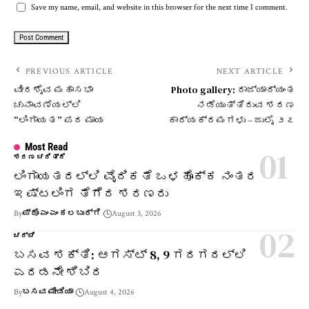
Save my name, email, and website in this browser for the next time I comment.
PREVIOUS ARTICLE
NEXT ARTICLE
ವೀರಶೈವ ಮಹಾಸಭಾ
Photo gallery: ರಾಜ್ಯಾದ್ಯಂತ
ಚುನಾವಣೆಯಲ್ಲಿ
ನಡೆಯುತ್ತಿರುವ ಶರಣ
“ಲಿಂಗಾಯತ” ಪದ ಮಾಯ
ಕಾರ್ಯಕ್ರಮಗಳು – ಜುಲೈ ೨೭
Most Read
ಶರಣ ಚರಿತ್ರೆ
ಲಿಂಗಾಯತದಲ್ಲಿ ವೈದಿಕತೆ ಒಳಹೊಕ್ಕ ನಂತರ
ಇಷ್ಟಲಿಂಗ ತೆಗೆದ ಶರಣರು
By
ಪ್ರೊ ಎಂ ಎಂ ಕಲಬುರ್ಗಿ
August 3, 2026
ಚರ್ಚೆ
ಬಸವ ಶಕ್ತಿ: ಆಗಸ್ಟ್ 8, 9 ಗದಗದಲ್ಲಿ
ಎರಡನೇ ಶಿಬಿರ
By
ಬಸವ ಮೀಡಿಯಾ
August 4, 2026