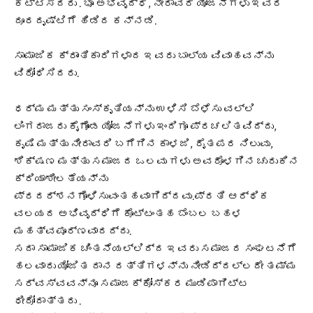
ಕಟ್ಟಿಸಿದರು‌ . ಭೂ ಅಭಿವೃದ್ಧಿ, ನೀರಾವರಿ ಯೋಜನೆಗಳು ಇವರ
ದೂರದೃಷ್ಟಿಗೆ ಹಿಡಿದ ಕನ್ನಡಿ.
ಸಾಮಾಜಿಕ ಕ್ರಾಂತಿಕಾರಿಗಳಾದ ಇವರು ಬಾಲ್ಯ ವಿವಾಹವನ್ನು
ವಿರೋಧಿಸಿದರು.
ಧರ್ಮ ಮತ್ತು ಸಂಸ್ಕೃತಿಯನ್ನು ಉಳಿಸಿ ಬೆಳೆಸು ವಲ್ಲಿ
ಲಿಂಗರಾಜರು ಕೈಗೊಂಡ ಯೋಜನೆಗಳು ಇಂದಿಗೂ ಪ್ರಚಲಿತವಿದ್ದು,
ಕೃಷಿ ಮತ್ತು ನೀರಾವರಿ ಬಗೆಗಿನ ಕಾಳಜಿ, ರೈತಪರ ನಿಲುವು,
ಶಿಕ್ಷಣ ಮತ್ತು ಸಮಾಜದ ಒಲವು ಗಳು ಅವರೊಳಗಿನ ಚುರುಕಿನ
ಕ್ರಿಯಾಶೀಲತೆಯನ್ನು
ಪ್ರದರ್ಶನಗೊಳಿಸುವಂತಹವಾಗಿದ್ದವು.ಪ್ರತಿ ಆರ್ಥಿಕ
ವಲಯದ ಅಭಿವೃದ್ಧಿಗೆ ಕೊಟ್ಟಂತಹ ಬೆಂಬಲ ಬಹಳ
ಮಹತ್ವಪೂರ್ಣವಾದದ್ದು.
ಸದಾ ಸಾಮಾಜಿಕ ಚಿಂತನೆಯಲ್ಲಿದ್ದ ಇವರು ಸಮಾಜದ ಸಂಘಟನೆಗೆ
ಹಲವಾರು ಯೋಜಿತ ದಾನ ದತ್ತಿಗಳನ್ನು ನೀಡಿದ್ದಲ್ಲದೇ ತಮ್ಮ
ಸರ್ವಸ್ವವನ್ನೂ ಸಮಾಜಕ್ಕೋಸ್ಕರ ಮುಡಿಪಾಗಿಟ್ಟ
ಧೀರೋದಾತ್ತರು .