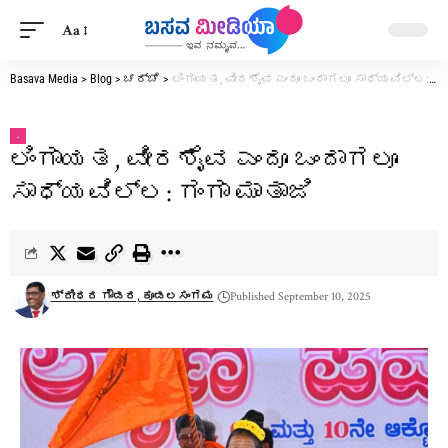
Aa
Basava Media
>
Blog
>
ಚರ್ಚೆ
>
ಲಿಂಗಾಯತ, ವೀರಶೈವ ಎಂದೂ ಒಂದಾಗಲೂ ಸಾಧ್ಯವಿಲ್ಲ: ಗಂಗಾ ಮಾತಾಜಿ
.
ಲಿಂಗಾಯತ, ವೀರಶೈವ ಎಂದೂ ಒಂದಾಗಲೂ
ಸಾಧ್ಯವಿಲ್ಲ: ಗಂಗಾ ಮಾತಾಜಿ
ಶ್ರೀಧರ ಗೌಡರ, ಕೂಡಲಸಂಗಮ
Published September 10, 2025