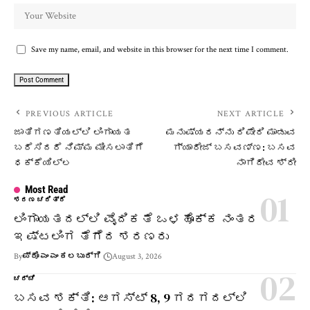
Save my name, email, and website in this browser for the next time I comment.
PREVIOUS ARTICLE
NEXT ARTICLE
ಜಾತಿಗಣತಿಯಲ್ಲಿ ಲಿಂಗಾಯತ
ಮನುಷ್ಯರನ್ನು ರಿಪೇರಿ ಮಾಡುವ
ಬರೆಸಿದರೆ ನಿಮ್ಮ ಮೀಸಲಾತಿಗೆ
ಗ್ಯಾರೇಜ್ ಬಸವಣ್ಣ: ಬಸವ
ಧಕ್ಕೆಯಿಲ್ಲ
ನಾಗಿದೇವ ಶ್ರೀ
Most Read
ಶರಣ ಚರಿತ್ರೆ
ಲಿಂಗಾಯತದಲ್ಲಿ ವೈದಿಕತೆ ಒಳಹೊಕ್ಕ ನಂತರ
ಇಷ್ಟಲಿಂಗ ತೆಗೆದ ಶರಣರು
By
ಪ್ರೊ ಎಂ ಎಂ ಕಲಬುರ್ಗಿ
August 3, 2026
ಚರ್ಚೆ
ಬಸವ ಶಕ್ತಿ: ಆಗಸ್ಟ್ 8, 9 ಗದಗದಲ್ಲಿ