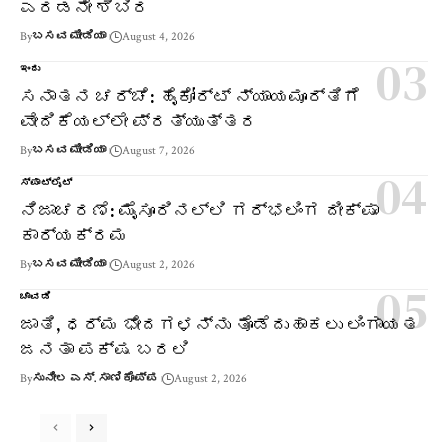
ಎರಡನೇ ಶಿಬಿರ
By
ಬಸವ ಮೀಡಿಯಾ
August 4, 2026
ಇಂದು
ಸನಾತನ ಚರ್ಚೆ: ಹೈಕೋರ್ಟ್ ನ್ಯಾಯಮೂರ್ತಿಗೆ
ವೇದಿಕೆಯಲ್ಲೇ ಪ್ರತ್ಯುತ್ತರ
By
ಬಸವ ಮೀಡಿಯಾ
August 7, 2026
ಸ್ಪಾಟ್‌ಲೈಟ್
ನಿಜಾಚರಣೆ: ಮೈಸೂರಿನಲ್ಲಿ ಗರ್ಭಲಿಂಗ ದೀಕ್ಷಾ
ಕಾರ್ಯಕ್ರಮ
By
ಬಸವ ಮೀಡಿಯಾ
August 2, 2026
ಚಾವಡಿ
ಜಾತಿ, ಧರ್ಮ ಭೇದಗಳನ್ನು ತೊಡೆದುಹಾಕಲು ಲಿಂಗಾಯತ
ಜನತಾ ಪಕ್ಷ ಬರಲಿ
By
ಸುನೀಲ ಎಸ್. ಸಾಣಿಕೊಪ್ಪ
August 2, 2026