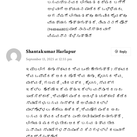
ಬಸವಣ್ಣನವರ ಲಿಂಗಾಯತ ಧರ್ಮದ ಬಗ್ಗೆ
ಆಳವಾಗಿ ಅಧ್ಯಯನ ಮಾಡಿದರೆ ಒಳ್ಳೆಯದು.
ಆಗ ನಿಮಗೆ ಲಿಂಗಾಯತಕ್ಕೂ ಹಾಗು ವೀರಶೈವಕ್ಕೂ
ವ್ಯತ್ಯಾಸ ಗೊತ್ತಾಗುತ್ತದೆ. ನೀವು ನನಗೆ ಫೋನ್
(9448466805) ಮಾಡಿ ನಾನು ವಿಸ್ತಾರವಾಗಿ
ವಿಷವನ್ನ ತಿಳಿಸುತ್ತೇನೆ
Shantakumar Harlapur
Reply
September 13, 2025 at 12:55 pm
ಇಷ್ಟಲಿಂಗ ಹಾಗೂ ಸ್ಥಾವರ ಶಿವ ಒಂದೇ ಹೇಗಾಗುತ್ತೆ ? ಸ್ಥಾವರ
ಶಿವ ಒಪ್ಪಿದರೆ ಅದರ ಜೊತೆ ಶಿವ ಹಾಗೂ , ಕೈಲಾಸದ ಶಿವ,
ಪಾರ್ವತಿ, ಗಣಪತಿ , ವೀರಭಧ್ರ , ಕೈಲಾಸ, ಸ್ವರ್ಗ
ಇದೆಲ್ಲ ಹೊರೆಯೇ ಇದೆ ಮತ್ತು ಇದೆಲ್ಲವನ್ನೂ ಶರಣರು
ಖಂಡಿಸಿದ್ದಾರೆ , ಶಿವಯೋಗ ಮಂದಿರ ಆಡಳಿತ ಚುಕ್ಕಾಣಿ ಹಿಡಿದ
ಸ್ವಾಮಿಗಳು ಬಸವ ಸಂಸ್ಕ್ರತಿ ಅಭಿಯಾನದಲ್ಲಿ
ಪಾಲ್ಗೊಳ್ಳಲು ಹಿಂದೇಟು ಹಾಕಿದರೆ, ಶಿವಯೋಗ ಮಂದಿರ ಅದು
ಬಸವ ತತ್ವದ ವಿರುಧ್ದ ಎಂದೇ ಸಾಬೀತುಮಾಡಿದಂತಾಗುತ್ತೆ ,
ಲಿಂಗಾಯತ ಮಠಗಳು ಬೇಕು ಆದರೆ ಬಸವ ತತ್ವ ಬೇಡ
ಎನ್ನುವ ಸ್ವಾಮಿಗಳನ್ನು ಮುಂದಿನ ದಿನಗಳಲ್ಲಿ ಕಟುವಾಗಿ
ಪ್ರಶ್ನಿಸುತ್ತೇವೆ.