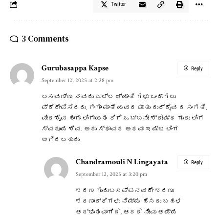
Twitter
3 Comments
Gurubasappa Kapse
Reply
September 12, 2025 at 2:28 pm
ಬಸವಣ್ಣ ನವರು ಎಲ್ಲ ಜ್ಯಾತಿ ಗಳು ಒಂದಾಗಲು
ಪ್ರೆರೇಪಿಸಿದರು. ಗಂಗಾ ಮಾತೆ ಯವರ ಮಾತು ದುರ್ದೈವ ದ ಸಂಗತಿ.
ವೀರಶೈವ ಹಾಗೂ ಲಿಂಗಾಯತ ರಿಗೆ ಒಬ್ಬನೇ ಶ್ರೇಷ್ಠ ಗುರು ಲಿಂಗ
ಸ್ವರೂಪ ಶಿವ. ಅದು ಸ್ಥಾವರ ಅಥವಾ ಇಷ್ಟ ಲಿಂಗ
ಆಗಿರಬಹುದು
Chandramouli N Lingayata
Reply
September 12, 2025 at 3:20 pm
ಶರಣ ಗುರುಬಸಪ್ಪನವರೇ ಶರಣು
ಶರಣಾರ್ಥಿಗಳು ನಿಮ್ಮ ಹೆಸರು ಬಹಳ
ಅದ್ಭುತವಾಗಿದೆ, ಆದರೆ ನೀವು ಅಪ್ಪ