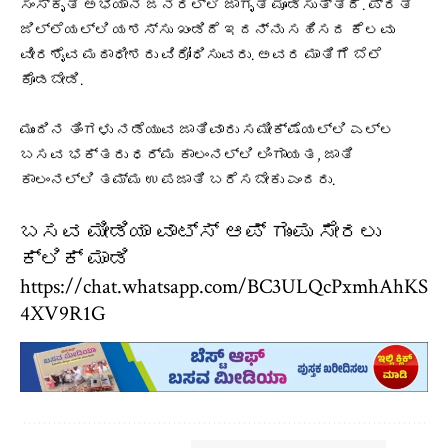
ಸಂಸ್ಕೃತಿ ಅಭಿಯಾನ ಜನರಲ್ಲಿ ಜಾಗೃತಿ ಮೂಡಿಸುತ್ತಿದೆ. ಪ್ರತಿ
ಜಿಲ್ಲೆಯಲ್ಲಿ ಯಶಸ್ಸು ಖಂಡಿದೆ ಇದನ್ನು ಸಹಿಸದ ಕೆಲವು
ವೀರಶೈವ ಮಠಾಧೀಶರು ವಿರೋಧಿಸುವರು. ಅವರ ಮಾತಿಗೆ ಬೆಲೆ
ಕೊಡಬೇಡಿ.
ಮುಂದಿನ ತಿಂಗಳು ನಡೆಯುವ ಜಾತಿವಾರು ಸಮೀಕ್ಷೆಯಲ್ಲಿ ಎಲ್ಲ
ಬಸವ ಭಕ್ತರು ಧರ್ಮ ಕಾಲಂನಲ್ಲಿ ಲಿಂಗಾಯತ, ಜಾತಿ
ಕಾಲಂನಲ್ಲಿ ತಮ್ಮ ಉಪಜಾತಿ ಬರೆಸಬೇಕು ಎಂದರು.
ಬಸವ ಮೀಡಿಯಾ ವಾಟ್ಸ್ ಆಪ್ ಗುಂಪು ಸೇರಲು
ಕ್ಲಿಕ್ ಮಾಡಿ
https://chat.whatsapp.com/BC3ULQcPxmhAhKS
4XV9R1G