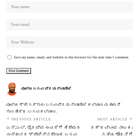
Save my name, email, and website in this browser for the next time I comment.
ಪೂಜ್ಯ ಬಸವ ಪ್ರಭು ಸ್ವಾಮೀಜಿ
ಪೂಜ್ಯ ಶ್ರೀ ಸದ್ಗುರು ಬಸವಪ್ರಭು ಸ್ವಾಮೀಜಿ ಕಲ್ಯಾಣ ಮಹಾಮನೆ
ಗುಣತೀರ್ಥ-ಬಸವಕಲ್ಯಾಣ.
PREVIOUS ARTICLE
NEXT ARTICLE
ಎಸ್.ಎಲ್. ಭೈರಪ್ಪ ಅವರಿಗೆ ಹಿರೇಮಠ
ರಕ್ತ ವಿಲಾಪ ನಾಟಕ:
ಸಂಸ್ಥಾನದ ಶ್ರೀಚೆನ್ನರೇಣುಕ ಬಸವ
ಸತ್ಯ ಶೋಧನೆಗೆ