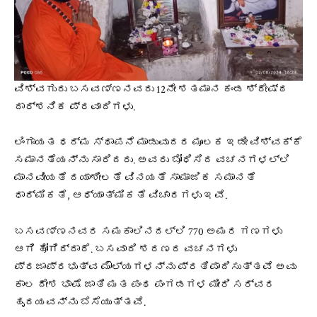
ವಿಶ್ವಗುರು ಬಸವಣ್ಣನವರು 12ನೇ ಶತಮಾನ ಕಂಡ ಶ್ರೇಷ್ಠ
ದಾರ್ಶನಿಕ ಪ್ರವಾದಿಗಳು.
ಲಿಂಗಾಯತ ಧರ್ಮ ಸ್ಥಾಪನೆ ಮಾಡುವುದರ ಮೂಲಕ ಇಡೀ ವಿಶ್ವಕ್ಕೆ
ಸಮಾನತೆಯನ್ನು ಸಾರಿದರು. ಅವರು ಬೋಧಿಸಿದ ವಚನಗಳಲ್ಲಿ
ಮಾನವೀಯತೆ ದಯಾಶೀಲತೆ ವಿನಯತೆ ಸಾಮಾಜಿಕ ಸಮಾನತೆ
ಧಾರ್ಮಿಕತೆ, ಆಧ್ಯಾತ್ಮಿಕತೆ ವಿಚಾರಗಳು ಇವೆ.
ಬಸವಣ್ಣನವರ ಸಮಕಾಲಿನದಲ್ಲಿ 770 ಅಮರ ಗಣಗಳು
ಆಗಿ ಹೋಗಿದ್ದಾರೆ. ಬಸವಾದಿ ಶರಣರ ವಚನಗಳು
ಪ್ರಜಾಪ್ರಭುತ್ವ ಮೌಲ್ಯಗಳನ್ನು ಪ್ರತಿಪಾದಿಸುತ್ತವೆ ಅವು
ಕಾಲ ದೇಶ ಭಾಷೆ ಜಾತಿ ಮತ ಪಂಥ ಪಂಗಡಗಳ ಮೀರಿ ಸರ್ವರ
ಹೃದಯವನ್ನು ಬೆಸೆಯುತ್ತವೆ.