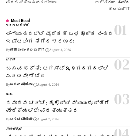
ಪ್ರಶಸ್ತಿ​ಬಸವಕಲ್ಯಾಣ
ಅಗ್ನಿಕುಂಡ ಹಾಯ್ದ
ಕಲಬುರ್ಗಿ
Most Read
ಶರಣ ಚರಿತ್ರೆ
ಲಿಂಗಾಯತದಲ್ಲಿ ವೈದಿಕತೆ ಒಳಹೊಕ್ಕ ನಂತರ
ಇಷ್ಟಲಿಂಗ ತೆಗೆದ ಶರಣರು
By
ಪ್ರೊ ಎಂ ಎಂ ಕಲಬುರ್ಗಿ
August 3, 2026
ಚರ್ಚೆ
ಬಸವ ಶಕ್ತಿ: ಆಗಸ್ಟ್ 8, 9 ಗದಗದಲ್ಲಿ
ಎರಡನೇ ಶಿಬಿರ
By
ಬಸವ ಮೀಡಿಯಾ
August 4, 2026
ಇಂದು
ಸನಾತನ ಚರ್ಚೆ: ಹೈಕೋರ್ಟ್ ನ್ಯಾಯಮೂರ್ತಿಗೆ
ವೇದಿಕೆಯಲ್ಲೇ ಪ್ರತ್ಯುತ್ತರ
By
ಬಸವ ಮೀಡಿಯಾ
August 7, 2026
ಸ್ಪಾಟ್‌ಲೈಟ್