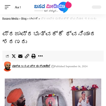
Aa
Basava Media
>
Blog
>
ಚಾವಡಿ
>
ಪ್ರಜಾಪ್ರಭುತ್ವಕ್ಕೆ ಧ್ವನಿಯಾದ ಶರಣರು
ಪ್ರಜಾಪ್ರಭುತ್ವಕ್ಕೆ ಧ್ವನಿಯಾದ
ಶರಣರು
ಪೂಜ್ಯ ಬಸವ ಪ್ರಭು ಸ್ವಾಮೀಜಿ
Published September 16, 2024