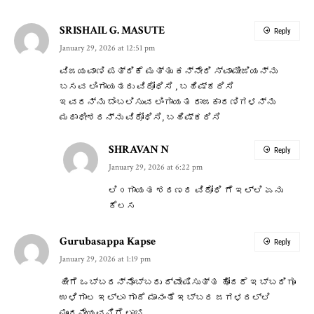
SRISHAIL G. MASUTE
Reply
January 29, 2026 at 12:51 pm
ವಿಜಯವಾಣಿ ಪತ್ರಿಕೆ ಮತ್ತು ಕನ್ನೇರಿ ಸ್ವಾಮೀಜಿಯನ್ನು
ಬಸವ ಲಿಂಗಾಯತರು ವಿರೋಧಿಸಿ , ಬಹಿಷ್ಕರಿಸಿ
ಇವರನ್ನು ಬೆಂಬಲಿಸುವ ಲಿಂಗಾಯತ ರಾಜಕಾರಣಿಗಳನ್ನು
ಮಠಾಧೀಶರನ್ನು ವಿರೋಧಿಸಿ, ಬಹಿಷ್ಕರಿಸಿ
SHRAVAN N
Reply
January 29, 2026 at 6:22 pm
ಲಿ೦ಗಾಯತ ಶರಣರ ವಿರೋಧಿ ಗೆ ಇಲ್ಲಿ ಏನು
ಕೆಲಸ
Gurubasappa Kapse
Reply
January 29, 2026 at 1:19 pm
ಹೀಗೆ ಒಬ್ಬರನ್ನೊಬ್ಬರು ದ್ವೇಷಿಸುತ್ತ ಹೋದರೆ ಇಬ್ಬರಿಗೂ
ಉಳಿಗಾಲ ಇಲ್ಲಾ ಗಾದೆ ಮಾನಂತೆ ಇಬ್ಬರ ಜಗಳದಲ್ಲಿ
ಮೂರನೇಯವನಿಗೆ ಲಾಭ.