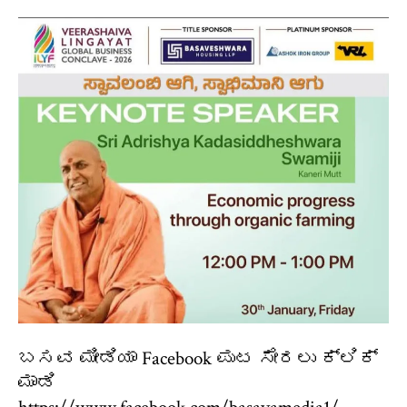
ಬಸವ ಮೀಡಿಯಾ Facebook ಪುಟ ಸೇರಲು ಕ್ಲಿಕ್
ಮಾಡಿ