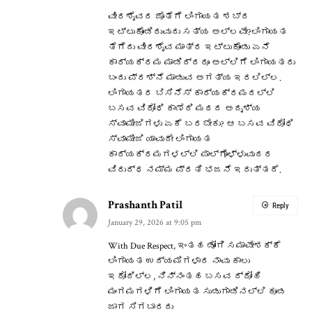
ವೀರಶೈವದ ಜೊತೆಗೆ ಲಿಂಗಾಯತ ಶಬ್ದ
ಇಟ್ಟುಕೊಂಡಿರುವುದು ಸತ್ಯ ಅಲ್ಲವೇ?ಲಿಂಗಾಯತ
ತೆಗೆದು ವೀರಶೈವ ಮಾತ್ರ ಇಟ್ಟುಕೊಂಡು ಏನೆ
ಕಾರ್ಯಕ್ರಮ ಮಾಡಿದ್ದರೂ ಅಲ್ಲಿಗೆ ಲಿಂಗಾಯತರು
ಬಂದು ಪ್ರಶ್ನೆ ಮಾಡುವ ಅಗತ್ಯ ಇರಲಿಲ್ಲ.
ಲಿಂಗಾಯತರ ಬಿಸಿನೆಸ್ ಕಾರ್ಯಕ್ರಮದಲ್ಲಿ
ಬಸವ ವಿರೋಧಿ ಕಾಣೆರಿ ಮಠದ ಅದೃಶ್ಯ
ಸ್ವಾಮೀಜಿಗಳು ಏಕೆ ಬರಬೇಕು? ಆ ಬಸವ ವಿರೋಧಿ
ಸ್ವಾಮೀಜಿ ಯಾವುದೇ ಲಿಂಗಾಯತ
ಕಾರ್ಯಕ್ರಮಗಳಲ್ಲಿ ಪಾಲ್ಗೊಳ್ಳುವುದರ
ವಿರುದ್ಧ ನಮ್ಮ ಪ್ರತಿ ಭಜನೆ ಇರುತ್ತದೆ.
Prashanth Patil
Reply
January 29, 2026 at 9:05 pm
With Due Respect, ಇಂತಹ ಡೋಂಗಿ ಸಮಾವೇಶಕ್ಕೆ
ಲಿಂಗಾಯತ ಉದ್ಯಮಿಗಳಾದ ನಾವು ಕಾಲು
ಇರೋದಿಲ್ಲ, ನಿನ್ನಂತಹ ಬಸವ ದ್ರೋಹಿ
ಮಂಗಮಗಳಿಗೆ ಲಿಂಗಾಯತ ಸುಡುಗಾಡಿನಲ್ಲಿ ಕೂಡ
ಜಾಗ ಸಿಗಬಾರದು