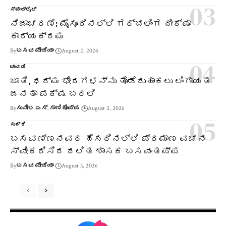
ಸ್ಪಾಟ್‌ಲೈಟ್
ನಿಜಾಚರಣೆ: ಮೈಸೂರಿನಲ್ಲಿ ಗರ್ಭಲಿಂಗ ದೀಕ್ಷಾ
ಕಾರ್ಯಕ್ರಮ
By
ಬಸವ ಮೀಡಿಯಾ
August 2, 2026
ಚಾವಡಿ
ಜಾತಿ, ಧರ್ಮ ಭೇದಗಳನ್ನು ತೊಡೆದುಹಾಕಲು ಲಿಂಗಾಯತ
ಜನತಾ ಪಕ್ಷ ಬರಲಿ
By
ಸುನೀಲ ಎಸ್. ಸಾಣಿಕೊಪ್ಪ
August 2, 2026
ಸುದ್ದಿ
ಬಸವಣ್ಣನವರ ಹೆಸರಿನಲ್ಲಿ ಪ್ರಮಾಣ ವಚನ
ಸ್ವೀಕರಿಸಿದ ದಲಿತ ಶಾಸಕ ಬಸವಂತಪ್ಪ
By
ಬಸವ ಮೀಡಿಯಾ
August 3, 2026