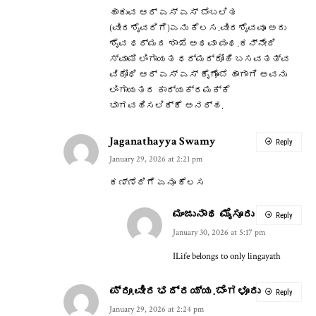
ಹಾಕುವ ಆರ್ ಎಸ್ ಎಸ್ ಬೆಂಬಲಿತ
(ವೀರಶೈವರಿಗೆ)ಎನು ಕೆಲಸ.ವೀರಶೈವವೂ ಅದು
ಶೈವ ಧರ್ಮದ ಶಾಖೆ ಅಥವಾ ಪಂಥ.ಕನ್ನೇರಿ
ಸ್ವಾಮಿ ಲಿಂಗಾಯತ ಧರ್ಮದ್ರೋಹಿ ಬಸವತತ್ವ
ವಿರೋಧಿ ಆರ್ ಎಸ್ ಎಸ್ ಕೈಗೊಂಬೆ ಹಾಗಾಗಿ ಅವನು
ಲಿಂಗಾಯತರ ಕಾರ್ಯಕ್ರಮಕ್ಕೆ
ಭಾಗವಹಿಸಲಿಕ್ಕೆ ಅನರ್ಹ.
Jaganathayya Swamy
Reply
January 29, 2026 at 2:21 pm
ಕಣ್ಣೆರಿಗೆ ಏನೂ ಕೆಲಸ
ಮಂಜುನಾಥ ಮೈಸೂರು
Reply
January 30, 2026 at 5:17 pm
ILife belongs to only lingayath
ಪ್ರೂ.ವೀರಭದ್ರಯ್ಯ.ಬೆಂಗಳೂರು
Reply
January 29, 2026 at 2:24 pm