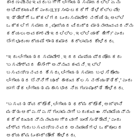
ಕಾರಣವೇನು? ಇವರು ಬಗ್ಗೆ ಲಿಂಗಾಯತ ಸಮಾಜದಲ್ಲಿ ಏನು
ಅಭಿಪ್ರಾಯವಿದೆ ಎಂದು ILYF ಸಂಘಟಕರಿಗೆ ತಿಳಿದಿಲ್ಲವೇ?
ಇತ್ತೀಚೆಗೆ ಒಕ್ಕಲಿಗರ ಒಂದು ಸಮಾವೇಶ ನಡೆಯಿತು. ಅಲ್ಲಿ
ಒಕ್ಕಲಿಗ ಸಮಾಜದ, ಪೂಜ್ಯರ ವಿರುದ್ಧ ಮಾತನಾಡುವವರನ್ನು
ಕರೆಯಲು ಅವಕಾಶವೇ ಇರಲಿಲ್ಲ. ಇಲ್ಲಿ ಯಾಕೆ ಹೀಗೆ?” ಎಂದು
ಬೆಂಗಳೂರು ಉದ್ಯಮಿ ಶಾಂತಕುಮಾರ ಹರ್ಲಾಪುರ ಕೇಳಿದರು.
“ಇದು ಲಿಂಗಾಯತರ ಸಮಾವೇಶ. ಇದರ ಮುಖ್ಯ ಪ್ರಯೋಜಕರು
‘ಬಸವೇಶ್ವರ ಹೌಸಿಂಗ್’ ಅನ್ನುವ ಕಂಪನಿ. ಇಲ್ಲಿ
ಬಸವಣ್ಣನವರ ಹೆಸರು, ಲಿಂಗಾಯತ ಸಮಾಜ ಬಳಸಿಕೊಂಡು
ಲಿಂಗಾಯತರ ಬೆನ್ನಿಗೆ ಚೂರಿ ಹಾಕುವ ಕೆಲಸ ನಡೆಯುತ್ತಿದೆ,” ಎಂದು
ಜಾಗತಿಕ ಲಿಂಗಾಯತ ಮಹಾಸಭಾದ ನಿಜಗುಣಮೂರ್ತಿ ಹೇಳಿದರು.
“ಬಸವತತ್ವ ದ್ರೋಹಿ, ಲಿಂಗಾಯತ ಧರ್ಮ ದ್ರೋಹಿ, ಅಜ್ಞಾನಿ
ಮತ್ತು ಆರ್ ಎಸ್ ಎಸ್ ಗುಲಾಮನಾಗಿ ಬದುಕುವ ಈ ಸ್ವಾಮಿಯನ್ನು
ಕರೆದಿರುವುದನ್ನು ನಾವು ಉಗ್ರವಾಗಿ ಖಂಡಿಸುತ್ತೇವೆ,” ಎಂದು
ವಿಶ್ವ ಗುರು ಬಸವಣ್ಣನವರ ಅನುಯಾಯಿಗಳ ಒಕ್ಕೂಟದ
ಅಧ್ಯಕ್ಷ ಓಂಕಾರ್ ಚೋಂಡಿ ಹೇಳಿದರು.