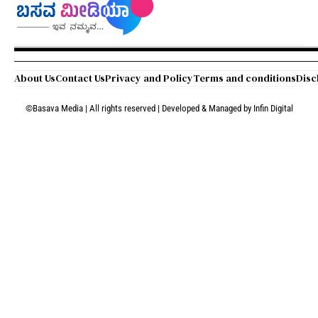
About Us
Contact Us
Privacy and Policy
Terms and conditions
Disc
©Basava Media | All rights reserved | Developed & Managed by
Infin Digital