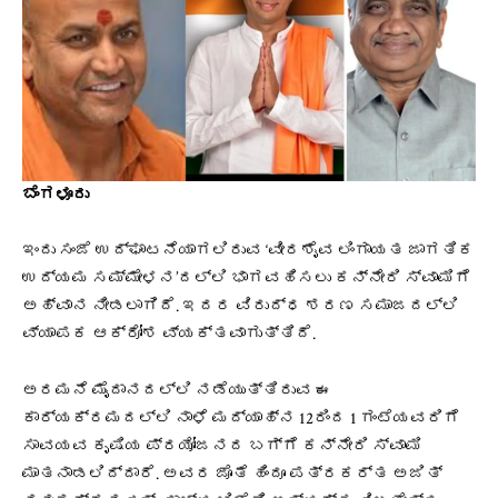
ಬೆಂಗಳೂರು
ಇಂದು ಸಂಜೆ ಉದ್ಘಾಟನೆಯಾಗಲಿರುವ ‘ವೀರಶೈವ ಲಿಂಗಾಯತ ಜಾಗತಿಕ
ಉದ್ಯಮ ಸಮ್ಮೇಳನ’ದಲ್ಲಿ ಭಾಗವಹಿಸಲು ಕನ್ನೇರಿ ಸ್ವಾಮಿಗೆ
ಅಹ್ವಾನ ನೀಡಲಾಗಿದೆ. ಇದರ ವಿರುದ್ಧ ಶರಣ ಸಮಾಜದಲ್ಲಿ
ವ್ಯಾಪಕ ಆಕ್ರೋಶ ವ್ಯಕ್ತವಾಗುತ್ತಿದೆ.
ಅರಮನೆ ಮೈದಾನದಲ್ಲಿ ನಡೆಯುತ್ತಿರುವ ಈ
ಕಾರ್ಯಕ್ರಮದಲ್ಲಿ ನಾಳೆ ಮದ್ಯಾಹ್ನ 12ರಿಂದ 1 ಗಂಟೆಯವರಿಗೆ
ಸಾವಯವ ಕೃಷಿಯ ಪ್ರಯೋಜನದ ಬಗ್ಗೆ ಕನ್ನೇರಿ ಸ್ವಾಮಿ
ಮಾತನಾಡಲಿದ್ದಾರೆ. ಅವರ ಜೊತೆ ಹಿಂದೂ ಪತ್ರಕರ್ತ ಅಜಿತ್