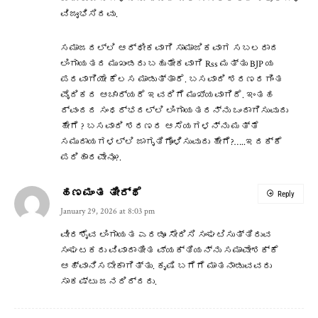
ವಿಜೃಂಭಿಸಿದವು.
ಸಮಾಜದಲ್ಲಿ ಆರ್ಥೀಕವಾಗಿ ಸಾಮಾಜಿಕವಾಗ ಸಬಲರಾದ
ಲಿಂಗಾಯತದ ಮುಖಂಡರು ಬಹುತೇಕವಾಗಿ Rss ಮತ್ತು BJP ಯ
ಪರವಾಗಿಯೇ ಕೆಲಸ ಮಾಡುತ್ತಾರೆ. ಬಸವಾದಿ ಶರಣರಗಿಂತ
ವೈದಿಕದ ಆಚಾರ್ಯರೆ ಇವರಿಗೆ ಮುಖ್ಯವಾಗಿದೆ. ಇಂತಹ
ದ್ವಂದದ ಸಂಧರ್ಭದಲ್ಲಿ ಲಿಂಗಾಯತರನ್ನು ಒಂದಾಗಿಸುವುದು
ಹೇಗೆ ? ಬಸವಾದಿ ಶರಣರ ಆಸೆಯಗಳನ್ನು ಮತ್ತೆ
ಸಮುದಾಯಗಳಲ್ಲಿ ಜಾಗೃತಿಗೊಳಿಸುವುದು ಹೇಗೆ?…..ಇದಕ್ಕೆ
ಪರಿಹಾರವೇನೂ?.
ಹಣಮಂತ ತೀರ್ಥೆ
Reply
January 29, 2026 at 8:03 pm
ವೀರಶೈವ ಲಿಂಗಾಯತ ಎರಡೂ ಸೇರಿಸಿ ಸಂಘಟಿಸುತ್ತಿರುವ
ಸಂಘಟಕರು ವಿವಾದಾತೀತ ವ್ಯಕ್ತಿಯನ್ನು ಸಮಾವೇಶಕ್ಕೆ
ಆಹ್ವಾನಿಸಬೇಕಾಗಿತ್ತು. ಕೃಷಿ ಬಗೆಗೆ ಮಾತನಾಡುವವರು
ಸಾಕಷ್ಟು ಜನರಿದ್ದರು.