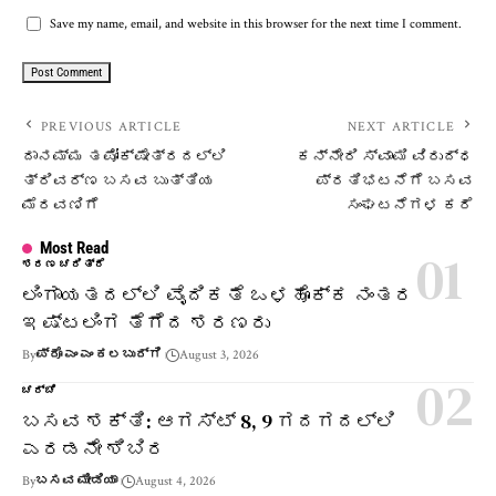
Save my name, email, and website in this browser for the next time I comment.
PREVIOUS ARTICLE
NEXT ARTICLE
ದಾನಮ್ಮ ತಪೋಕ್ಷೇತ್ರದಲ್ಲಿ
ಕನ್ನೇರಿ ಸ್ವಾಮಿ ವಿರುದ್ಧ
ತ್ರಿವರ್ಣ ಬಸವ ಬುತ್ತಿಯ
ಪ್ರತಿಭಟನೆಗೆ ಬಸವ
ಮೆರವಣಿಗೆ
ಸಂಘಟನೆಗಳ ಕರೆ
Most Read
ಶರಣ ಚರಿತ್ರೆ
ಲಿಂಗಾಯತದಲ್ಲಿ ವೈದಿಕತೆ ಒಳಹೊಕ್ಕ ನಂತರ
ಇಷ್ಟಲಿಂಗ ತೆಗೆದ ಶರಣರು
By
ಪ್ರೊ ಎಂ ಎಂ ಕಲಬುರ್ಗಿ
August 3, 2026
ಚರ್ಚೆ
ಬಸವ ಶಕ್ತಿ: ಆಗಸ್ಟ್ 8, 9 ಗದಗದಲ್ಲಿ
ಎರಡನೇ ಶಿಬಿರ
By
ಬಸವ ಮೀಡಿಯಾ
August 4, 2026