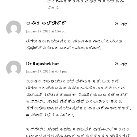
ಲಿ೦ಗಾಯತ ಶರಣರ ವಿರೋಧಿ ಗೆ ಇಲ್ಲಿ ಏನು
ಕೆಲಸ
ಆನಂದ ಬಳ್ಳೇಕೆರೆ
Reply
January 29, 2026 at 1:54 pm
ಲಿಂಗಾಯತರು ಎಲ್ಲಾ ವಿಧದ ವ್ಯವಹಾರ ಮಾಡಲಿ ಎಲ್ಲಾರೂ
ಕೈಜೋಡಿಸಿ ಸಮಾಜದ ಬಂಧುಗಳು ಮುಂದುವರಿಯಲಿ.
Dr Rajashekhar
Reply
January 29, 2026 at 4:43 pm
ದುರಂತದ ಕಾಲಘಟ್ಟದಲ್ಲಿ ಲಿಂಗಾಯತ ಇದೆ. ಒಂದು ಕಡೆ
ಲಿಂಗಾಯತರನ್ನು ಬಸವ ತತ್ವ ಒಪ್ಪಿದವರನ್ನು ಬಸವ
ತಾಲಿಬಾನ್ ಗಳೆಂದು ಕರೆಯುವ ಈ ಸ್ವಾಮಿಗಳು ಒಂದು ಕಡೆ ಆದ್ರೆ
ಇನ್ನೊಬ್ಬ ಸ್ವಾಮಿ ವೇದಿಕೆಯ ಮೇಲೆ ಬಸವಣ್ಣನ ಹೆಸರು
ತೆಗೆದುಕೊಂಡು ಭಾಷಣವೆಲ್ಲಾ ವೈದಿಕದ ಪರವಾಗಿ ಮಾತಾಡುತ್ತಾರೆ .
ಈ ಸ್ವಾಮಿಗಳಿಗೆ ಏನಾಗಿದೆ?.
ಇನ್ನೊಬ್ಬ ಸ್ವಾಮಿ ತಮ್ಮ ಇಷ್ಟಲಿಂಗ ಪೂಜೆಯಲ್ಲಿ ಶರಣರ
ಒಂದು ವಚನಗಳನ್ನು ಹಾಡದೆ ಬರಿ ಸಂಸ್ಕ್ರತದ ಶ್ಲೋಕಗಳೆ