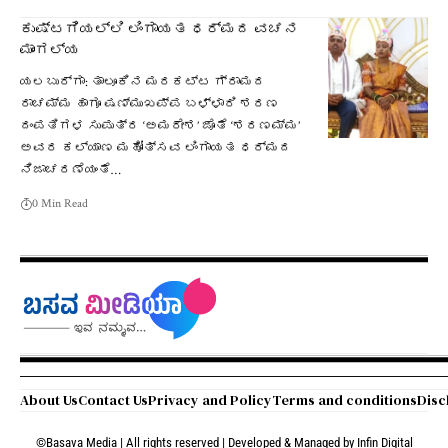
ಕುಷ್ಟಗಿಯಲ್ಲಿ ಲಿಂಗಾಯತ ಧರ್ಮದ ವಚನ
ಮಾಂಗಲ್ಯ
ಯಲಬುರ್ಗಾ: ತಾಲೂಕಿನ ಮರಕಟ್ಟ ಗ್ರಾಮದ
ರಾಚಮ್ಮ ಹಾಗೂ ಷಣ್ಮುಖಪ್ಪ ಬಳ್ಳಾರಿ ಶರಣ
ದಂಪತಿಗಳ ಸುಪುತ್ರ ‘ಅಮರೇಶ’ ಜೊತೆ ‘ಶರಣಮ್ಮ’
ಅವರ ಕಲ್ಯಾಣ ಮಹೋತ್ಸವ ಲಿಂಗಾಯತ ಧರ್ಮದ
ನಿಜಾಚರಣೆಯಂತೆ…
0 Min Read
About Us
Contact Us
Privacy and Policy
Terms and conditions
Disc
©Basava Media | All rights reserved | Developed & Managed by
Infin Digital