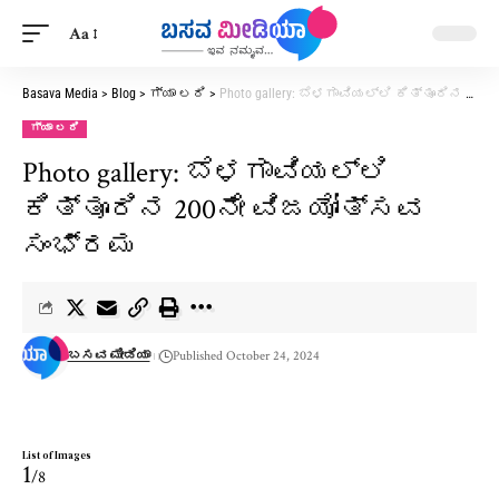
Aa
Basava Media
>
Blog
>
ಗ್ಯಾ ಲರಿ
>
Photo gallery: ಬೆಳಗಾವಿಯಲ್ಲಿ ಕಿತ್ತೂರಿನ 200ನೇ ವಿಜಯೋತ್ಸವ ಸಂಭ್ರಮ
ಗ್ಯಾ ಲರಿ
Photo gallery: ಬೆಳಗಾವಿಯಲ್ಲಿ
ಕಿತ್ತೂರಿನ 200ನೇ ವಿಜಯೋತ್ಸವ
ಸಂಭ್ರಮ
ಬಸವ ಮೀಡಿಯಾ
Published October 24, 2024
List of Images
1
/8