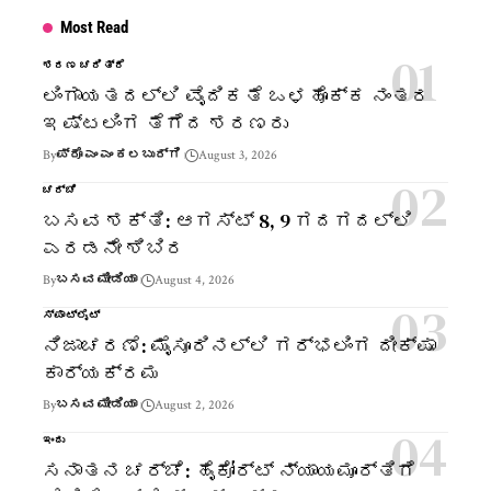
Most Read
ಶರಣ ಚರಿತ್ರೆ
ಲಿಂಗಾಯತದಲ್ಲಿ ವೈದಿಕತೆ ಒಳಹೊಕ್ಕ ನಂತರ
ಇಷ್ಟಲಿಂಗ ತೆಗೆದ ಶರಣರು
By
ಪ್ರೊ ಎಂ ಎಂ ಕಲಬುರ್ಗಿ
August 3, 2026
ಚರ್ಚೆ
ಬಸವ ಶಕ್ತಿ: ಆಗಸ್ಟ್ 8, 9 ಗದಗದಲ್ಲಿ
ಎರಡನೇ ಶಿಬಿರ
By
ಬಸವ ಮೀಡಿಯಾ
August 4, 2026
ಸ್ಪಾಟ್‌ಲೈಟ್
ನಿಜಾಚರಣೆ: ಮೈಸೂರಿನಲ್ಲಿ ಗರ್ಭಲಿಂಗ ದೀಕ್ಷಾ
ಕಾರ್ಯಕ್ರಮ
By
ಬಸವ ಮೀಡಿಯಾ
August 2, 2026
ಇಂದು
ಸನಾತನ ಚರ್ಚೆ: ಹೈಕೋರ್ಟ್ ನ್ಯಾಯಮೂರ್ತಿಗೆ