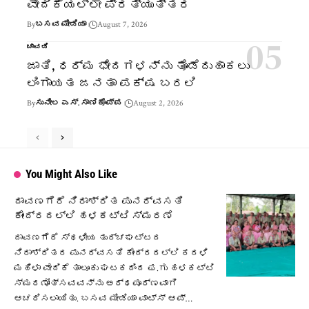
ವೇದಿಕೆಯಲ್ಲೇ ಪ್ರತ್ಯುತ್ತರ
By
ಬಸವ ಮೀಡಿಯಾ
August 7, 2026
ಚಾವಡಿ
ಜಾತಿ, ಧರ್ಮ ಭೇದಗಳನ್ನು ತೊಡೆದುಹಾಕಲು
ಲಿಂಗಾಯತ ಜನತಾ ಪಕ್ಷ ಬರಲಿ
By
ಸುನೀಲ ಎಸ್. ಸಾಣಿಕೊಪ್ಪ
August 2, 2026
You Might Also Like
ದಾವಣಗೆರೆ ನಿರಾಶ್ರಿತ ಪುನರ್ವಸತಿ
ಕೇಂದ್ರದಲ್ಲಿ ಹಳಕಟ್ಟಿ ಸ್ಮರಣೆ
ದಾವಣಗೆರೆ ಸ್ಥಳೀಯ ತುರ್ಚಘಟ್ಟದ
ನಿರಾಶ್ರಿತರ ಪುನರ್ವಸತಿ ಕೇಂದ್ರದಲ್ಲಿ ಕದಳಿ
ಮಹಿಳಾ ವೇದಿಕೆ ತಾಲೂಕು ಘಟಕದಿಂದ ಫ.ಗು ಹಳಕಟ್ಟಿ
ಸ್ಮರಣೋತ್ಸವವನ್ನು ಅರ್ಥಪೂರ್ಣವಾಗಿ
ಆಚರಿಸಲಾಯಿತು. ಬಸವ ಮೀಡಿಯಾ ವಾಟ್ಸ್ ಆಪ್…